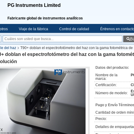
PG Instruments Limited
Fabricante global de instrumentos analíticos
otros
Viaje de la fábrica
Control de calidad
Éntrenos en contact
B
le del haz
T90+ doblan el espectrofotómetro del haz con la gama fotométrica de 
+ doblan el espectrofotómetro del haz con la gama fotométr
solución
Datos del producto:
Nombre de la
P
marca:
Certificación:
C
E
Número de modelo:
U
Pago y Envío Términos
Cantidad de orden mín
Precio:
Detalles de empaqueta