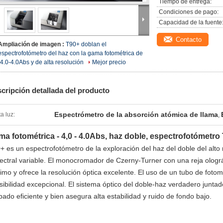
Tiempo de entrega:
Condiciones de pago:
Capacidad de la fuente
Contacto
Ampliación de imagen :
T90+ doblan el
espectrofotómetro del haz con la gama fotométrica de
-4.0-4.0Abs y de alta resolución
Mejor precio
cripción detallada del producto
Espectrómetro de la absorción atómica de llama
ta luz:
,
a fotométrica - 4,0 - 4.0Abs, haz doble, espectrofotómetro 
+ es un espectrofotómetro de la exploración del haz del doble del alt
ectral variable. El monocromador de Czerny-Turner con una reja olográ
imo y ofrece la resolución óptica excelente. El uso de un tubo de fotom
sibilidad excepcional. El sistema óptico del doble-haz verdadero juntad
bado eficiente y bien asegura alta estabilidad y ruido de fondo bajo.