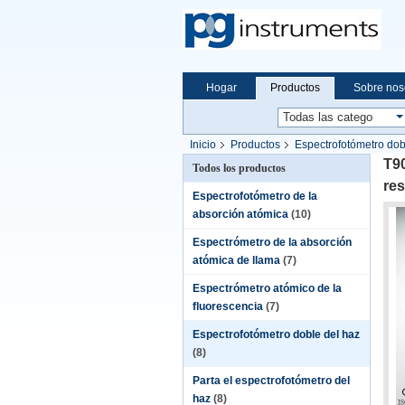
Hogar
Productos
Sobre nos
Inicio
Productos
Espectrofotómetro dob
T90
Todos los productos
re
Espectrofotómetro de la
absorción atómica
(10)
Espectrómetro de la absorción
atómica de llama
(7)
Espectrómetro atómico de la
fluorescencia
(7)
Espectrofotómetro doble del haz
(8)
Parta el espectrofotómetro del
haz
(8)