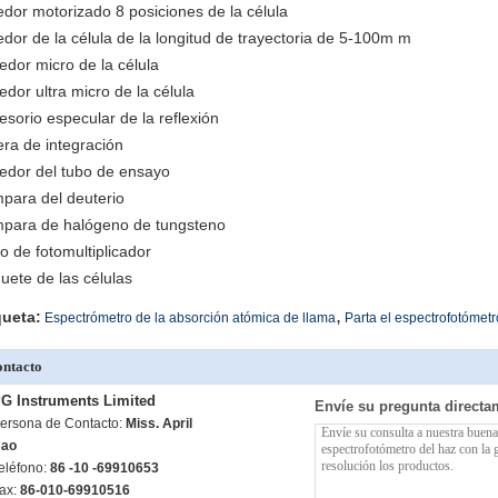
edor motorizado 8 posiciones de la célula
edor de la célula de la longitud de trayectoria de 5-100m m
edor micro de la célula
edor ultra micro de la célula
esorio especular de la reflexión
era de integración
edor del tubo de ensayo
para del deuterio
para de halógeno de tungsteno
o de fotomultiplicador
uete de las células
,
queta:
Espectrómetro de la absorción atómica de llama
Parta el espectrofotómetr
ntacto
G Instruments Limited
Envíe su pregunta directa
ersona de Contacto:
Miss. April
ao
eléfono:
86 -10 -69910653
ax:
86-010-69910516