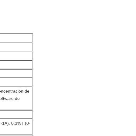
m
oncentración de
software de
5-1A), 0.3%T (0-