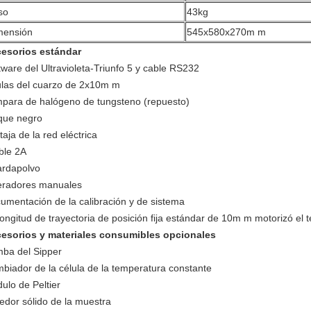
so
43kg
mensión
545x580x270m m
esorios estándar
tware del Ultravioleta-Triunfo 5 y cable RS232
ulas del cuarzo de 2x10m m
para de halógeno de tungsteno (repuesto)
que negro
taja de la red eléctrica
ible 2A
rdapolvo
radores manuales
umentación de la calibración y de sistema
longitud de trayectoria de posición fija estándar de 10m m motorizó el t
esorios y materiales consumibles opcionales
ba del Sipper
biador de la célula de la temperatura constante
ulo de Peltier
edor sólido de la muestra