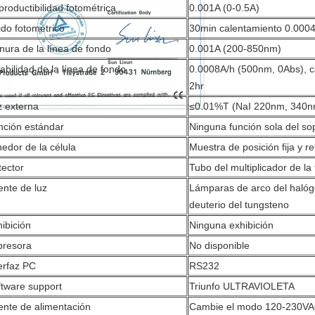
roductibilidad fotométrica
0.001A (0-0.5A)
do fotométrico
30min calentamiento 0.000
nura de la línea de fondo
0.001A (200-850nm)
abilidad de la línea de fondo
0.0008A/h (500nm, 0Abs), c
2hr
z externa
≤0.01%T (NaI 220nm, 340
nción estándar
Ninguna función sola del so
edor de la célula
Muestra de posición fija y r
tector
Tubo del multiplicador de la 
ente de luz
Lámparas de arco del halóg
deuterio del tungsteno
ibición
Ninguna exhibición
presora
No disponible
erfaz PC
RS232
ftware support
Triunfo ULTRAVIOLETA
ente de alimentación
Cambie el modo 120-230VA