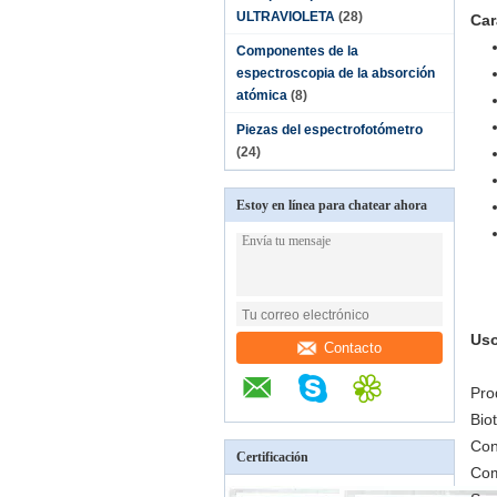
ULTRAVIOLETA
(28)
Car
Componentes de la
espectroscopia de la absorción
atómica
(8)
Piezas del espectrofotómetro
(24)
Estoy en línea para chatear ahora
Uso
Contacto
Pro
Bio
Con
Certificación
Com