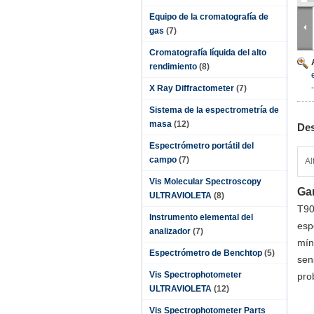
Equipo de la cromatografía de
gas
(7)
Cromatografía líquida del alto
rendimiento
(8)
X Ray Diffractometer
(7)
Sistema de la espectrometría de
masa
(12)
Des
Espectrómetro portátil del
campo
(7)
Al
Vis Molecular Spectroscopy
Gam
ULTRAVIOLETA
(8)
T90
Instrumento elemental del
esp
analizador
(7)
mín
Espectrómetro de Benchtop
(5)
sen
Vis Spectrophotometer
pro
ULTRAVIOLETA
(12)
Vis Spectrophotometer Parts