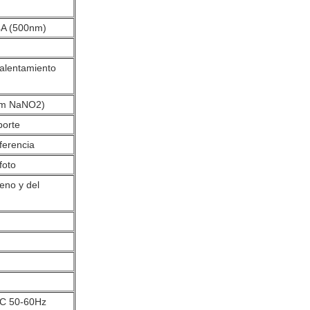
4A (500nm)
alentamiento
nm NaNO2)
porte
eferencia
foto
eno y del
C 50-60Hz