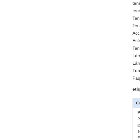
ten
ten
Ten
Ten
Acc
Esf
Ten
Lám
Lám
Tub
Paq
eti
Co
P
P
C
T
F