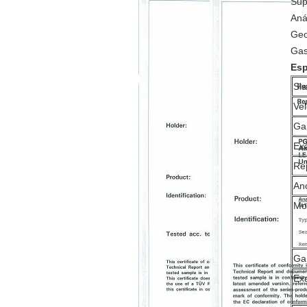
Sup
Anál
Geo
Gas
Esp
Sis
Vel
Ga
Exa
Rep
An
Mo
Ga
Exa