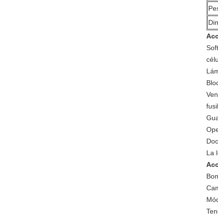
Pe
Di
Acc
Sof
cél
Lám
Blo
Ven
fus
Gua
Ope
Doc
La 
Acc
Bom
Cam
Mód
Ten