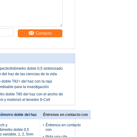
Contacto
pectrofotómetro doble 0,5 sintonizado
m del haz de las ciencias de la vida
 doble T92+ del haz con la raja
biable para la investigación
tro doble T80 del haz con el ancho de
nm y motorizó el tenedor 8-Cell
tómetro doble del haz
Éntrenos en contacto con
ech y
Éntrenos en contacto
tómetro doble 0,5
con
o variable, 1, 2, 5nm
Pida una cita