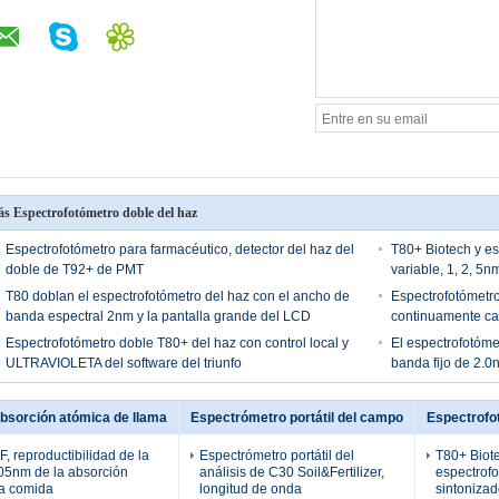
s Espectrofotómetro doble del haz
Espectrofotómetro para farmacéutico, detector del haz del
T80+ Biotech y es
doble de T92+ de PMT
variable, 1, 2, 5n
T80 doblan el espectrofotómetro del haz con el ancho de
Espectrofotómetro
banda espectral 2nm y la pantalla grande del LCD
continuamente cam
Espectrofotómetro doble T80+ del haz con control local y
El espectrofotóme
ULTRAVIOLETA del software del triunfo
banda fijo de 2.0
bsorción atómica de llama
Espectrómetro portátil del campo
Espectrofo
 reproductibilidad de la
Espectrómetro portátil del
T80+ Biot
.05nm de la absorción
análisis de C30 Soil&Fertilizer,
espectrofo
la comida
longitud de onda
sintonizad