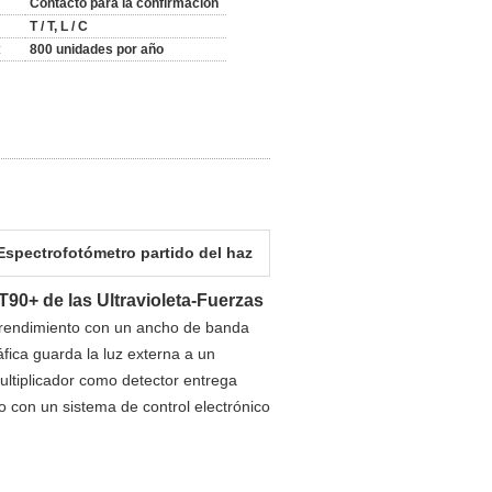
Contacto para la confirmación
T / T, L / C
:
800 unidades por año
Espectrofotómetro partido del haz
T90+ de las Ultravioleta-Fuerzas
o rendimiento con un ancho de banda
fica guarda la luz externa a un
ultiplicador como detector entrega
o con un sistema de control electrónico