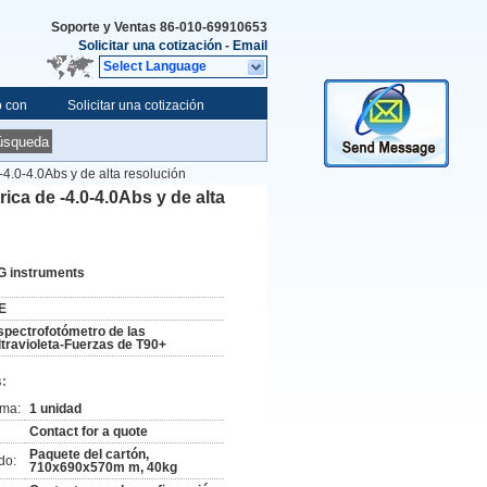
Soporte y Ventas
86-010-69910653
Solicitar una cotización
-
Email
Select Language
o con
Solicitar una cotización
úsqueda
-4.0-4.0Abs y de alta resolución
ica de -4.0-4.0Abs y de alta
G instruments
E
spectrofotómetro de las
ltravioleta-Fuerzas de T90+
:
ima:
1 unidad
Contact for a quote
Paquete del cartón,
do:
710x690x570m m, 40kg