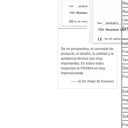
Rep
Rui
Lla
Est
Lu
De mi perspectiva, el concepto de
Fu
producto, el diseño, la calidad y la
asistencia técnica son muy
Ten
importantes. En todos estos
De
respectos la PÁGINA es muy
impresionante.
Fu
—— El Dr. Peter W. Kesners
Exh
Im
Int
So
Fu