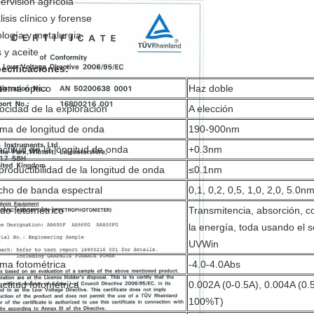
ervisión agrícola
isis clínico y forense
logía y metalurgia
 y aceite
ecificaciones:
tema óptico
Haz doble
ocidad de la exploración
A elección
ma de longitud de onda
190-900nm
ctitud de la longitud de onda
+0.3nm
roductibilidad de la longitud de onda
≤0.1nm
cho de banda espectral
0,1, 0,2, 0,5, 1,0, 2,0, 5.0n
do fotométrico
Transmitencia, absorción, c
la energía, toda usando el 
UVWin
ma fotométrica
-4.0-4.0Abs
ctitud fotométrica
0.002A (0-0.5A), 0.004A (0.
100%T)