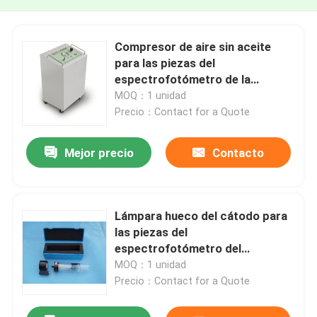
Compresor de aire sin aceite
para las piezas del
espectrofotómetro de la
absorción atómica
MOQ：1 unidad
Precio：Contact for a Quote
Mejor precio
Contacto
Lámpara hueco del cátodo para
las piezas del
espectrofotómetro del
espectrómetro de la absorción
MOQ：1 unidad
atómica
Precio：Contact for a Quote