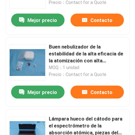
absorción atómica
Precio：Contact for a Quote
Mejor precio
Contacto
Buen nebulizador de la
estabilidad de la alta eficacia de
la atomización con alta
resistencia al ácido
MOQ：1 unidad
Precio：Contact for a Quote
Mejor precio
Contacto
Inicio
Sobre nosotros
Lámpara hueco del cátodo para
el espectrómetro de la
absorción atómica, piezas del
Contactos