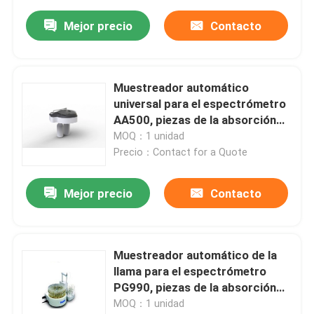
Mejor precio
Contacto
Muestreador automático
universal para el espectrómetro
AA500, piezas de la absorción
atómica del espectrómetro de la
MOQ：1 unidad
absorción atómica
Precio：Contact for a Quote
Mejor precio
Contacto
Muestreador automático de la
llama para el espectrómetro
PG990, piezas de la absorción
atómica del espectrómetro de la
MOQ：1 unidad