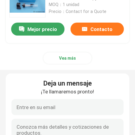
espectrómetro de la absorción
MOQ：1 unidad
atómica
Precio：Contact for a Quote
Productos
Mejor precio
Contacto
Espectrofotómetro de la absorción atómica
Espectrómetro de la absorción atómica de llama
Vea más
Espectrómetro atómico de la fluorescencia
Deja un mensaje
¡Te llamaremos pronto!
Espectrofotómetro doble del haz
Parta el espectrofotómetro del haz
Equipo de la cromatografía de gas