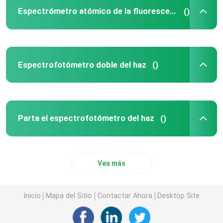
Espectrómetro atómico de la fluorescencia
()
Vis Spectrophotometer ULTRAVIOLETA
Vis Spectrophotometer Parts ULTRAVIOLETA
Espectrofotómetro doble del haz
()
Componentes de la espectroscopia de la absorción a
Parta el espectrofotómetro del haz
()
Piezas del espectrofotómetro
Vea más
Inicio
Mapa del Sitio
Contactar Ahora
Desktop Site