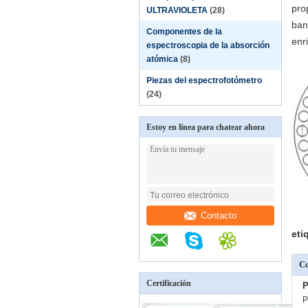
pro
ULTRAVIOLETA
(28)
ban
Componentes de la
enr
espectroscopia de la absorción
atómica
(8)
Piezas del espectrofotómetro
(24)
Estoy en línea para chatear ahora
Contacto
eti
Co
Certificación
P
P