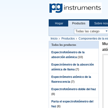
Hogar
Productos
Sobre nos
Inicio
Productos
Componentes de la es
absorción atómica del espectrómetro de la a
Mue
Todos los productos
ató
Espectrofotómetro de la
absorción atómica
(10)
Espectrómetro de la absorción
atómica de llama
(7)
Espectrómetro atómico de la
fluorescencia
(7)
Espectrofotómetro doble del haz
(8)
Parta el espectrofotómetro del
haz
(8)