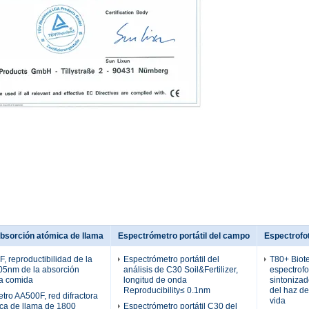
bsorción atómica de llama
Espectrómetro portátil del campo
Espectrofo
 reproductibilidad de la
Espectrómetro portátil del
T80+ Biot
.05nm de la absorción
análisis de C30 Soil&Fertilizer,
espectrofo
la comida
longitud de onda
sintonizad
Reproducibility≤ 0.1nm
del haz de
etro AA500F, red difractora
vida
ica de llama de 1800
Espectrómetro portátil C30 del