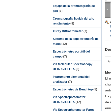
Equipo de la cromatografía de
gas
(7)
Cromatografía líquida del alto
rendimiento
(8)
X Ray Diffractometer
(7)
Sistema de la espectrometría de
masa
(12)
Des
Espectrómetro portátil del
campo
(7)
Al
Vis Molecular Spectroscopy
ULTRAVIOLETA
(8)
Mue
Instrumento elemental del
El 
analizador
(7)
chu
Espectrómetro de Benchtop
(5)
aut
Hay
Vis Spectrophotometer
de 
ULTRAVIOLETA
(12)
enr
Vis Spectrophotometer Parts