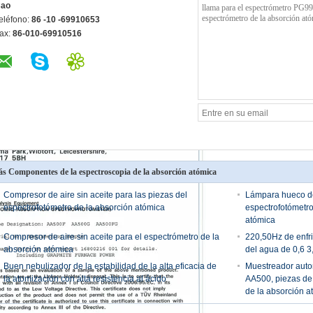
ao
eléfono:
86 -10 -69910653
ax:
86-010-69910516
s Componentes de la espectroscopia de la absorción atómica
Compresor de aire sin aceite para las piezas del
Lámpara hueco de
espectrofotómetro de la absorción atómica
espectrofotómetro
atómica
Compresor de aire sin aceite para el espectrómetro de la
220,50Hz de enfri
absorción atómica
del agua de 0,6 3
Buen nebulizador de la estabilidad de la alta eficacia de
Muestreador autom
la atomización con alta resistencia al ácido
AA500, piezas de 
de la absorción a