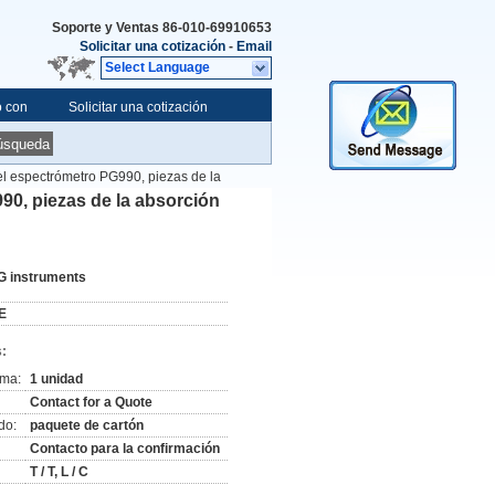
Soporte y Ventas
86-010-69910653
Solicitar una cotización
-
Email
Select Language
o con
Solicitar una cotización
úsqueda
el espectrómetro PG990, piezas de la
90, piezas de la absorción
G instruments
E
:
ima:
1 unidad
Contact for a Quote
do:
paquete de cartón
Contacto para la confirmación
T / T, L / C