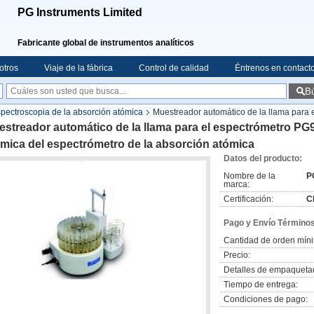
PG Instruments Limited
Fabricante global de instrumentos analíticos
otros
Viaje de la fábrica
Control de calidad
Éntrenos en contact
B
pectroscopia de la absorción atómica
Muestreador automático de la llama para 
bsorción atómica
streador automático de la llama para el espectrómetro PG9
mica del espectrómetro de la absorción atómica
Datos del producto:
Nombre de la
P
marca:
Certificación:
C
Pago y Envío Términos
Cantidad de orden mín
Precio:
Detalles de empaqueta
Tiempo de entrega:
Condiciones de pago: