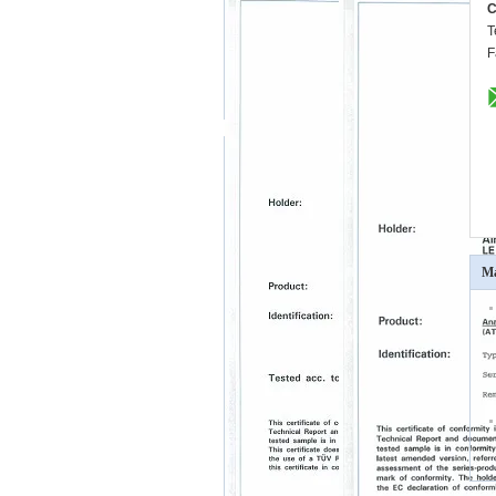
C
T
F
Má